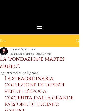
Post
Simone Brambillasca
24 giu 2020
Tempo di lettura: 3 min
La "Fondazione Martes
Museo".
Aggiornamento:
10 lug 2020
La straordinaria 
collezione di dipinti 
veneti d'epoca
costruita dalla grande 
passione di Luciano 
Sorlini. 