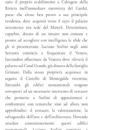
1960 il proprio stabilimento a Calvagese della 
Riviera (nell’immediato entroterra del Garda), 
paese che elesse ben presto a sua principale 
residenza, dove acquistò verso il 1970 il palazzo 
seicentesco ora sede del MarteS. Determinato, 
caparbio, dotato di un intuito non comune e 
pronto ad accogliere con intelligenza le sfide che 
gli si presentavano, Luciano Sorlini negli anni 
Settanta comincia a frequentare il Veneto, 
lasciandosi affascinare da Venezia dove rileverà il 
palazzo sul Canal Grande, già dimora della famiglia 
Grimani. Dalla stessa proprietà acquisisce in 
seguito il Castello di Montegalda vicentina. 
Entrambi gli edifici monumentali vengono 
sottoposti ad un necessario intervento di restauro 
che permette a Sorlini di appassionarsi e 
confrontarsi con tematiche sino ad allora non 
approfondite: il restauro, la valorizzazione, la 
salvaguardia dell’arte e dell’architettura. Dovendo 
arredare convenientemente questi edifici 
monumentali, Luciano Sorlini comincia a 