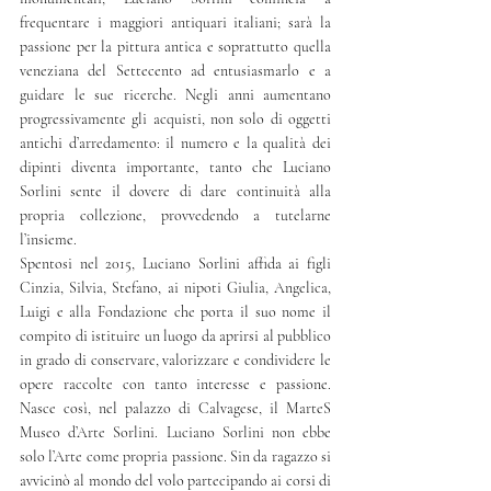
frequentare i maggiori antiquari italiani; sarà la 
passione per la pittura antica e soprattutto quella 
veneziana del Settecento ad entusiasmarlo e a 
guidare le sue ricerche. Negli anni aumentano 
progressivamente gli acquisti, non solo di oggetti 
antichi d’arredamento: il numero e la qualità dei 
dipinti diventa importante, tanto che Luciano 
Sorlini sente il dovere di dare continuità alla 
propria collezione, provvedendo a tutelarne 
l’insieme.
Spentosi nel 2015, Luciano Sorlini affida ai figli 
Cinzia, Silvia, Stefano, ai nipoti Giulia, Angelica, 
Luigi e alla Fondazione che porta il suo nome il 
compito di istituire un luogo da aprirsi al pubblico 
in grado di conservare, valorizzare e condividere le 
opere raccolte con tanto interesse e passione. 
Nasce così, nel palazzo di Calvagese, il MarteS 
Museo d’Arte Sorlini. Luciano Sorlini non ebbe 
solo l’Arte come propria passione. Sin da ragazzo si 
avvicinò al mondo del volo partecipando ai corsi di 